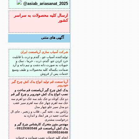
@asiab_ariasanat_2025
ارسال کلیه محصولات به سراسر
کشور
آگهی های متنی
شرکت آسیاب سازی آریاصنعت ایران
تولیدکننده آسیاب جو ، گندم و ذرت با قابلیت
خرد کردن جو، گندم، ذرت ، خرما ، نمک و
حبوبات به صورت دانه دشت و نیم دانه و آرد
ضمانت یکساله کلیه محصولات و طیف وسیع
خدمات پس از فروش
آریا صنعت قم تولید انواع یدک کش چرخ گیر
خودروبر
یدک کش چرخ گیر آریاصنعت قم ساخت و
نصب انواع یدک کش خودروبر و چرخ گیر قم
دو جک کوتاه دو جک بلند سه جک دو اهرم سه
جک سه اهرم چهار جک سه اهرم سپر عقب
دو مدل سپر جلو چهار مدل
زاپاس بند ، تخته گیر ، قلاب و زنجیر ، جای ال
ساخت جعبه در هر ابعاد و اندازه به
درخواست مشتری
مهندس متین متحرک کارشناس چرخ گیر و
یدک کش آریاصنعت قم 09129383548 -
09199524648
انجام کلیه خدمات نصب ضمانت و خدمات