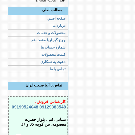
خانه
English Pages
مطالب اصلی
صفحه اصلي
درباره ما
محصولات و خدمات
چرخ گیر آریا صنعت قم
شماره حساب ها
قیمت محصولات
دعوت به همکاری
تماس با ما
تماس با آریا صنعت ایران
کارشناس فروش:
09199524648
09129383548
نشانی: قم ، بلوار حضرت
معصومه، بین کوچه 35 و 37