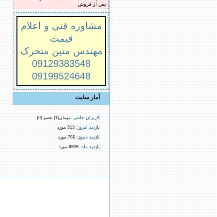
پس از فروش
مشاوره فنی و اعلام
قیمت
مهندس متین متحرک
09129383548
09199524648
آمار سایت
کاربران حاضر:
مهمان[1] عضو [0]
بازدید امروز:
513 مورد
بازدید دیروز:
766 مورد
بازدید ماه:
9926 مورد