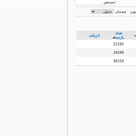
چیدمان:
تعداد
ه
ارزیابی
بازدید
21182
24240
36153