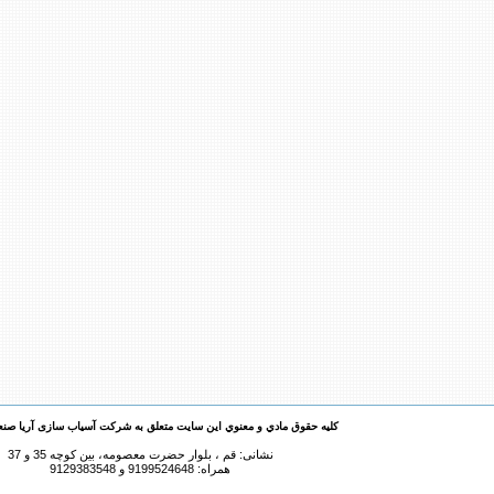
کليه حقوق مادي و معنوي اين سايت متعلق به شرکت آسیاب سازی آریا صن
نشانی: قم ، بلوار حضرت معصومه، بین کوچه 35 و 37
همراه: 9199524648 و 9129383548